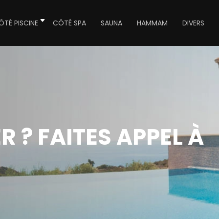
ÔTÉ PISCINE
CÔTÉ SPA
SAUNA
HAMMAM
DIVERS
R ? FAITES APPEL À