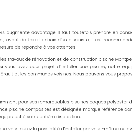
s augmente davantage. Il faut toutefois prendre en considé
, avant de faire le choix d’un pisciniste, il est recommand
n mesure de répondre à vos attentes.
s travaux de rénovation et de construction piscine Montpell
 si vous avez pour projet d’installer une piscine, notre éq
Hérault et les communes voisines. Nous pouvons vous propos
ment pour ses remarquables piscines coques polyester de h
nce piscine composites est désignée marque référence dans 
quipe est à votre entière disposition.
e vous aurez la possibilité d’installer par vous-même ou ave