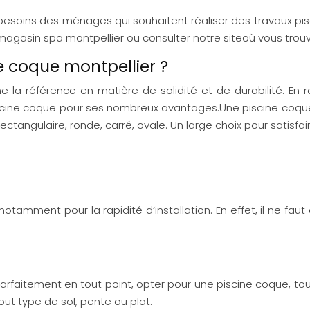
ins des ménages qui souhaitent réaliser des travaux piscin
 magasin spa montpellier ou consulter notre siteoù vous trouv
ne coque montpellier ?
 la référence en matière de solidité et de durabilité. E
scine coque pour ses nombreux avantages.Une piscine coqu
ctangulaire, ronde, carré, ovale. Un large choix pour satisfair
mment pour la rapidité d’installation. En effet, il ne faut q
faitement en tout point, opter pour une piscine coque, tout e
ut type de sol, pente ou plat.